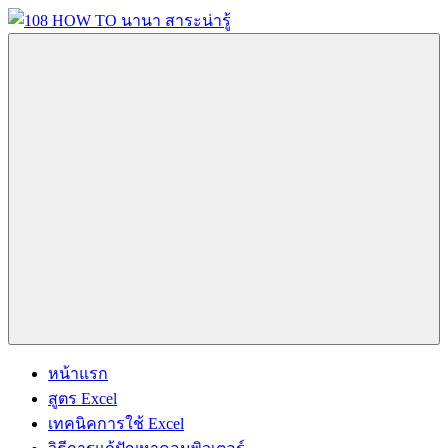
Skip
to
content
108
นานา
HOW
สาระ
TO
น่า
นานา
รู้
สาระ
วิธี
น่า
การ
รู้
Menu
ทำ
ความ
รู้
เกี่ยว
กับ
IT
และ
หน้าแรก
อื่นๆ
สูตร Excel
อีก
เทคนิคการใช้ Excel
มากมาย