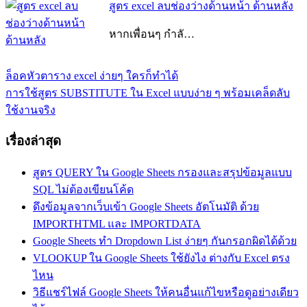
สูตร excel ลบช่องว่างด้านหน้า ด้านหลัง
หากเพื่อนๆ กำลั…
Previous
Excel
ล็อคหัวตาราง excel ง่ายๆ ใครก็ทำได้
แนะแนว
Post:
ขึ้น
Next
การใช้สูตร SUBSTITUTE ใน Excel แบบง่าย ๆ พร้อมเคล็ดลับ
Post:
เรื่อง
สี
ใช้งานจริง
แดง
สูตร
เรื่องล่าสุด
excel
ถ้า
สูตร QUERY ใน Google Sheets กรองและสรุปข้อมูลแบบ
มากกว่า
SQL ไม่ต้องเขียนโค้ด
ให้
ดึงข้อมูลจากเว็บเข้า Google Sheets อัตโนมัติ ด้วย
เป็น
IMPORTHTML และ IMPORTDATA
สี
Google Sheets ทำ Dropdown List ง่ายๆ กันกรอกผิดได้ด้วย
แดง
VLOOKUP ใน Google Sheets ใช้ยังไง ต่างกับ Excel ตรง
สูตร
ไหน
excel
วิธีแชร์ไฟล์ Google Sheets ให้คนอื่นแก้ไขหรือดูอย่างเดียว
เปลี่ยน