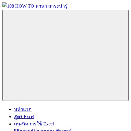
Skip
to
content
108
นานา
HOW
สาระ
TO
น่า
นานา
รู้
สาระ
วิธี
น่า
การ
รู้
Menu
ทำ
ความ
รู้
เกี่ยว
กับ
IT
และ
หน้าแรก
อื่นๆ
สูตร Excel
อีก
เทคนิคการใช้ Excel
มากมาย