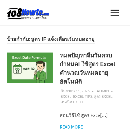
Skip
to
108
MENU
content
นานา
HOW
สาระ
น่า
TO
ป้ายกำกับ:
สูตร IF แจ้งเตือนวันหมดอายุ
รู้
วิธี
นานา
การ
หมดปัญหาลืมวันครบ
ทำ
กำหนด! ใช้สูตร Excel
ความ
สาระ
รู้
คำนวณวันหมดอายุ
เกี่ยว
น่า
อัตโนมัติ
กับ
IT
กันยายน 11, 2025
ADMIN
รู้
และ
EXCEL
,
EXCEL TIPS
,
สูตร EXCEL
,
อื่นๆ
เทคนิค EXCEL
อีก
มากมาย
สอนวิธีใช้ สูตร Exce[…]
READ MORE