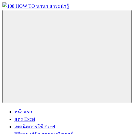
Skip
to
content
108
นานา
HOW
สาระ
TO
น่า
นานา
รู้
สาระ
วิธี
น่า
การ
รู้
Menu
ทำ
ความ
รู้
เกี่ยว
กับ
IT
และ
หน้าแรก
อื่นๆ
สูตร Excel
อีก
เทคนิคการใช้ Excel
มากมาย