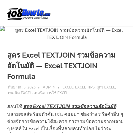
Skip
to
108
MENU
content
นานา
HOW
สาระ
น่า
TO
รู้
วิธี
นานา
การ
สูตร Excel TEXTJOIN รวมข้อความ
ทำ
อัตโนมัติ — Excel TEXTJOIN
ความ
สาระ
รู้
Formula
เกี่ยว
น่า
กับ
กันยายน 5, 2025
ADMIN
EXCEL
,
EXCEL TIPS
,
สูตร EXCEL
,
IT
เทคนิค EXCEL
,
เทคนิคการใช้ EXCEL
รู้
และ
อื่นๆ
สอนใช้
สูตร Excel TEXTJOIN รวมข้อความอัตโนมัติ
อีก
หลายเซลล์พร้อมตัวคั่น เช่น คอมมา ช่องว่าง หรือคำอื่น ๆ
มากมาย
ช่วยจัดการข้อความได้สะดวก การรวมข้อความจากหลาย
ๆ เซลล์ใน Excel เป็นเรื่องที่หลายคนทำบ่อย ไม่ว่าจะ