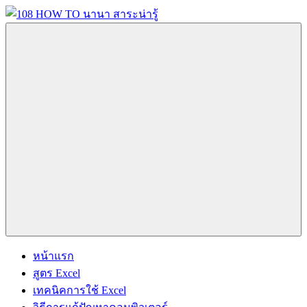
Skip
to
content
108
นานา
HOW
สาระ
TO
น่า
นานา
รู้
สาระ
วิธี
น่า
การ
รู้
Menu
ทำ
ความ
รู้
เกี่ยว
กับ
IT
และ
หน้าแรก
อื่นๆ
สูตร Excel
อีก
เทคนิคการใช้ Excel
มากมาย