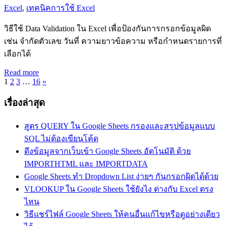
Excel
,
เทคนิคการใช้ Excel
วิธีใช้ Data Validation ใน Excel เพื่อป้องกันการกรอกข้อมูลผิด
เช่น จำกัดตัวเลข วันที่ ความยาวข้อความ หรือกำหนดรายการที่
เลือกได้
Read more
Posts
Next
1
2
3
…
16
»
Posts
pagination
เรื่องล่าสุด
สูตร QUERY ใน Google Sheets กรองและสรุปข้อมูลแบบ
SQL ไม่ต้องเขียนโค้ด
ดึงข้อมูลจากเว็บเข้า Google Sheets อัตโนมัติ ด้วย
IMPORTHTML และ IMPORTDATA
Google Sheets ทำ Dropdown List ง่ายๆ กันกรอกผิดได้ด้วย
VLOOKUP ใน Google Sheets ใช้ยังไง ต่างกับ Excel ตรง
ไหน
วิธีแชร์ไฟล์ Google Sheets ให้คนอื่นแก้ไขหรือดูอย่างเดียว