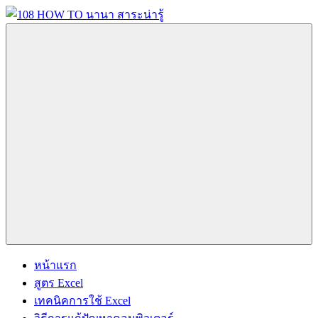
Skip
to
content
นานา
108
สาระ
HOW
น่า
รู้
TO
วิธี
นานา
การ
Menu
ทำ
สาระ
ความ
รู้
น่า
เกี่ยว
กับ
IT
รู้
และ
หน้าแรก
อื่นๆ
สูตร Excel
อีก
เทคนิคการใช้ Excel
มากมาย