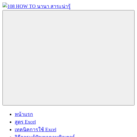
Skip
to
content
108
นานา
HOW
สาระ
TO
น่า
นานา
รู้
สาระ
วิธี
น่า
การ
รู้
Menu
ทำ
ความ
รู้
เกี่ยว
กับ
IT
และ
หน้าแรก
อื่นๆ
สูตร Excel
อีก
เทคนิคการใช้ Excel
มากมาย