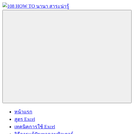
Skip
to
content
108
นานา
HOW
สาระ
TO
น่า
นานา
รู้
สาระ
วิธี
น่า
การ
รู้
Menu
ทำ
ความ
รู้
เกี่ยว
กับ
IT
และ
หน้าแรก
อื่นๆ
สูตร Excel
อีก
เทคนิคการใช้ Excel
มากมาย