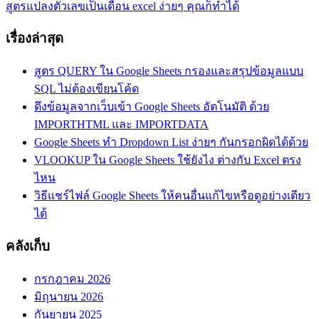
Next
สูตรแปลงตัวเลขเป็นเดือน excel ง่ายๆ คุณก็ทำได้
สูตร
Post:
excel
เรื่องล่าสุด
นับ
จํา
สูตร QUERY ใน Google Sheets กรองและสรุปข้อมูลแบบ
นว
SQL ไม่ต้องเขียนโค้ด
น
ดึงข้อมูลจากเว็บเข้า Google Sheets อัตโนมัติ ด้วย
เซลล์
IMPORTHTML และ IMPORTDATA
ที่
Google Sheets ทำ Dropdown List ง่ายๆ กันกรอกผิดได้ด้วย
มี
VLOOKUP ใน Google Sheets ใช้ยังไง ต่างกับ Excel ตรง
ข้อความ
ไหน
สูต
วิธีแชร์ไฟล์ Google Sheets ให้คนอื่นแก้ไขหรือดูอย่างเดียว
รนับจํา
ได้
นวน
excel
คลังเก็บ
แบบ
มี
กรกฎาคม 2026
เงื่อนไข
มิถุนายน 2026
กันยายน 2025