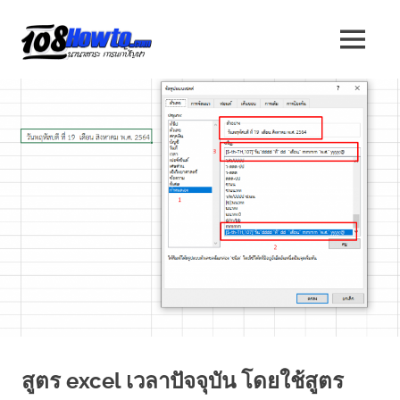
Skip
to
108
MENU
content
นานา
HOW
สาระ
น่า
TO
รู้
วิธี
นานา
การ
ทำ
ความ
สาระ
รู้
เกี่ยว
น่า
กับ
IT
รู้
และ
อื่นๆ
อีก
มากมาย
สูตร excel เวลาปัจจุบัน โดยใช้สูตร