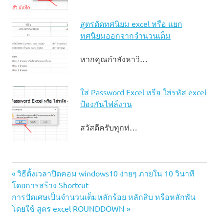
สูตรตัดทศนิยม excel หรือ แยก
ทศนิยมออกจากจํานวนเต็ม
หากคุณกำลังหาวิ…
ใส่ Password Excel หรือ ใส่รหัส excel
ป้องกันไฟล์งาน
สวัสดีครับทุกท่…
วิธี
Previous
แนะแนว
วิธีตั้งเวลาปิดคอม windows10 ง่ายๆ ภายใน 10 วินาที
ใส่
Post:
โดยการสร้าง Shortcut
สูตร
เรื่อง
Next
การปัดเศษเป็นจำนวนเต็มหลักร้อย หลักสิบ หรือหลักพัน
เวลา
Post:
โดยใช้ สูตร excel ROUNDDOWN
ใน