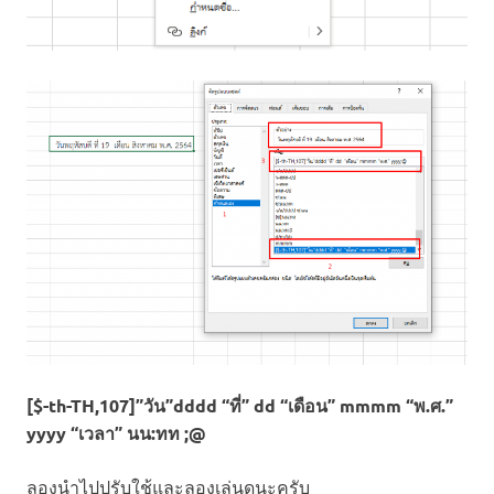
[$-th-TH,107]”วัน”dddd “ที่” dd “เดือน” mmmm “พ.ศ.”
yyyy “เวลา” นน:ทท ;@
ลองนำไปปรับใช้และลองเล่นดูนะครับ