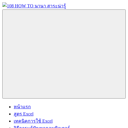
Skip
to
content
108
นานา
HOW
สาระ
TO
น่า
นานา
รู้
สาระ
วิธี
น่า
การ
รู้
Menu
ทำ
ความ
รู้
เกี่ยว
กับ
IT
และ
หน้าแรก
อื่นๆ
สูตร Excel
อีก
เทคนิคการใช้ Excel
มากมาย