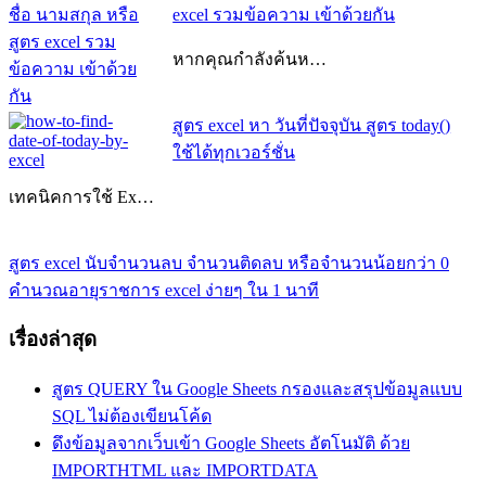
excel รวมข้อความ เข้าด้วยกัน
หากคุณกำลังค้นห…
RANDBETWEEN
แนะแนว
สูตร excel หา วันที่ปัจจุบัน สูตร today()
Excel
ใช้ได้ทุกเวอร์ชั่น
คือ
เรื่อง
วิธี
เทคนิคการใช้ Ex…
random
ราย
Previous
ชื่อ
สูตร excel นับจํานวนลบ จำนวนติดลบ หรือจำนวนน้อยกว่า 0
Post:
Next
ใน
คํานวณอายุราชการ excel ง่ายๆ ใน 1 นาที
Post:
excel
สูตร
เรื่องล่าสุด
random
Excel
สูตร
random
สูตร QUERY ใน Google Sheets กรองและสรุปข้อมูลแบบ
ตัวเลข
SQL ไม่ต้องเขียนโค้ด
excel
สูตร
ดึงข้อมูลจากเว็บเข้า Google Sheets อัตโนมัติ ด้วย
สุ่ม
IMPORTHTML และ IMPORTDATA