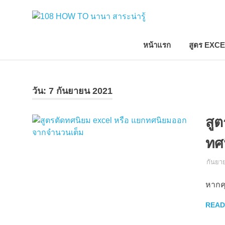
Skip
108
to
นานา
content
สาระ
HOW
หน้าแรก
สูตร EXC
น่า
รู้
วิธี
TO
การ
ทำ
วัน:
7 กันยายน 2021
ความ
นานา
รู้
สู
เกี่ยว
สาระ
กับ
ทศ
IT
และ
น่า
กันยา
อื่นๆ
อีก
มากมาย
หากค
รู้
READ