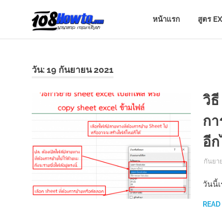
Skip
108
to
หน้าแรก
สูตร E
content
นานา
HOW
สาระ
น่า
รู้
วัน:
19 กันยายน 2021
TO
วิธี
การ
วิธ
ทำ
นานา
ความ
กา
รู้
เกี่ยว
สาระ
อีก
กับ
IT
น่า
และ
กันยา
อื่นๆ
อีก
วันนี
รู้
มากมาย
READ