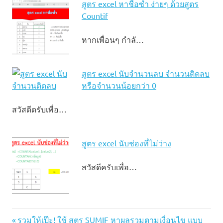
สูตร excel หาชื่อซ้ำ ง่ายๆ ด้วยสูตร
Countif
หากเพื่อนๆ กำลั…
สูตร excel นับจํานวนลบ จำนวนติดลบ
หรือจำนวนน้อยกว่า 0
สวัสดีดรับเพื่อ…
สูตร excel นับช่องที่ไม่ว่าง
สวัสดีครับเพื่อ…
Excel
Previous
รวมให้เป๊ะ! ใช้ สูตร SUMIF หาผลรวมตามเงื่อนไข แบบ