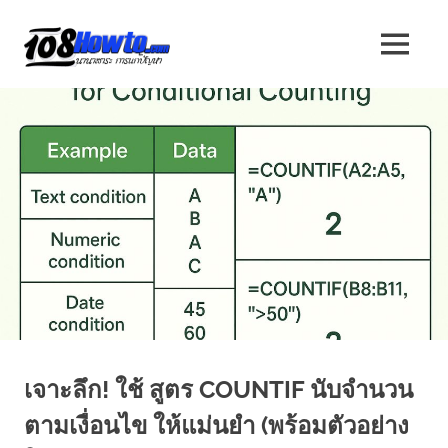
Skip
to
108
MENU
content
นานา
HOW
สาระ
น่า
TO
รู้
วิธี
นานา
การ
ทำ
ความ
สาระ
รู้
เกี่ยว
น่า
กับ
IT
รู้
และ
อื่นๆ
อีก
เจาะลึก! ใช้ สูตร COUNTIF นับจำนวน
มากมาย
ตามเงื่อนไข ให้แม่นยำ (พร้อมตัวอย่าง