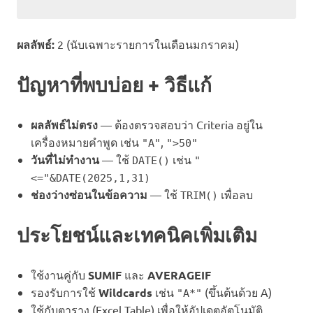
ผลลัพธ์:
2 (นับเฉพาะรายการในเดือนมกราคม)
ปัญหาที่พบบ่อย + วิธีแก้
ผลลัพธ์ไม่ตรง
— ต้องตรวจสอบว่า Criteria อยู่ใน
เครื่องหมายคำพูด เช่น
,
"A"
">50"
วันที่ไม่ทำงาน
— ใช้
เช่น
DATE()
"
<="&DATE(2025,1,31)
ช่องว่างซ่อนในข้อความ
— ใช้
เพื่อลบ
TRIM()
ประโยชน์และเทคนิคเพิ่มเติม
ใช้งานคู่กับ
SUMIF
และ
AVERAGEIF
รองรับการใช้
Wildcards
เช่น
(ขึ้นต้นด้วย A)
"A*"
ใช้กับตาราง (Excel Table) เพื่อให้อัปเดตอัตโนมัติ