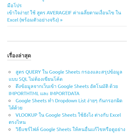
แนะแนว
COUNTIF
Post:
มือโปร
เรื่อง
วิธีใช้
Next
เข้าใจง่าย! ใช้ สูตร AVERAGEIF ค่าเฉลี่ยตามเงื่อนไข ใน
COUNTIF
Post:
Excel (พร้อมตัวอย่างจริง)
สูตร
COUNTIF
นับ
จำนวน
ตาม
เรื่องล่าสุด
เงื่อนไข
สูตร
สูตร QUERY ใน Google Sheets กรองและสรุปข้อมูล
Excel
แบบ SQL ไม่ต้องเขียนโค้ด
เทคนิค
ดึงข้อมูลจากเว็บเข้า Google Sheets อัตโนมัติ ด้วย
Excel
IMPORTHTML และ IMPORTDATA
Google Sheets ทำ Dropdown List ง่ายๆ กันกรอกผิด
ได้ด้วย
VLOOKUP ใน Google Sheets ใช้ยังไง ต่างกับ Excel
ตรงไหน
วิธีแชร์ไฟล์ Google Sheets ให้คนอื่นแก้ไขหรือดูอย่าง