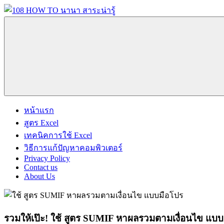
Skip
to
content
108
นานา
HOW
สาระ
TO
น่า
นานา
รู้
สาระ
วิธี
น่า
การ
รู้
Menu
ทำ
หน้าแรก
ความ
สูตร Excel
รู้
เทคนิคการใช้ Excel
เกี่ยว
วิธีการแก้ปัญหาคอมพิวเตอร์
กับ
Privacy Policy
IT
Contact us
About Us
และ
อื่นๆ
อีก
มากมาย
รวมให้เป๊ะ! ใช้ สูตร SUMIF หาผลรวมตามเงื่อนไข แบ