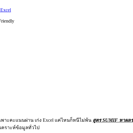
Excel
Friendly
ฉพาะคะแนนผ่าน เก่ง Excel แค่ไหนก็หนีไม่พ้น
สูตร SUMIF หาผลร
คราะห์ข้อมูลทั่วไป