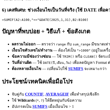
6) เคสพิเศษ: ช่วงเงื่อนไขเป็นวันที่จริง (ใช้ DATE เพื่อ
=SUMIF(A2:A100,"<="&DATE(2025,1,31),B2:B100)
ปัญหาที่พบบ่อย + วิธีแก้ + ข้อสังเกต
ผลรวมไม่ออก
— ตรวจว่า
กับ
มีขนาดเท่า
range
sum_range
เงื่อนไขตัวเลขไม่ทำงาน
— ต้องใส่เป็น
(อยู่ในเคร
">1000"
ข้อความมีช่องว่างซ่อน
— ใช้
หรือ
จัดระเ
TRIM()
CLEAN()
วันที่อ่านผิด
— ใช้
เพื่อลดปัญหา Format ต
DATE(ปี,เดือน,วัน)
ต้องหลายเงื่อนไข
— เปลี่ยนไปใช้
SUMIFS
จะเหมาะกว่า
ประโยชน์/เทคนิคเพื่อมือโปร
จับคู่กับ
COUNTIF
,
AVERAGEIF
เพื่อทำสรุปเชิงลึก
ใช้
Wildcards
(
,
) ให้ยืดหยุ่นกับข้อความ
*
?
อัปเกรดเป็น
SUMIFS
เมื่อเงื่อนไข > 1