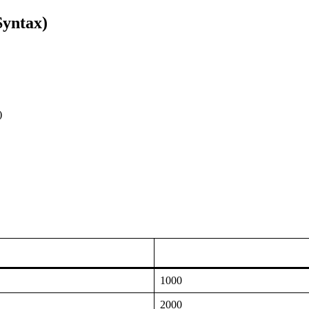
yntax)
)
1000
2000