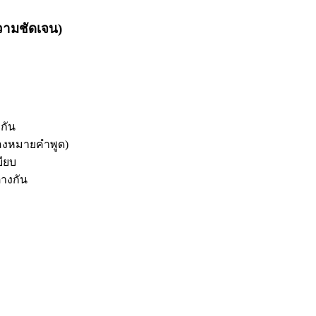
ความชัดเจน)
กัน
ื่องหมายคำพูด)
บียบ
่างกัน