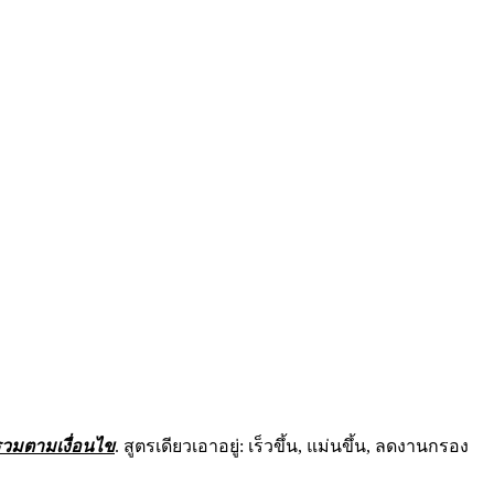
วมตามเงื่อนไข
. สูตรเดียวเอาอยู่: เร็วขึ้น, แม่นขึ้น, ลดงานกรอง