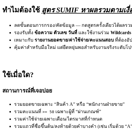
ทำไมต้องใช้
สูตร SUMIF หาผลรวมตามเงื่
ลดขั้นตอนการกรอง/คัดข้อมูล — กดสูตรครั้งเดียวได้ผลรว
รองรับทั้ง
ข้อความ ตัวเลข วันที่
และใช้งานร่วม
Wildcards
เหมาะกับ
รายงานยอดขาย/ค่าใช้จ่าย/คะแนนสอบ
ที่ต้องอั
คุ้มค่าสำหรับมือใหม่ แต่ยืดหยุ่นพอสำหรับงานจริงระดับโป
ใช้เมื่อใด?
สถานการณ์ที่เจอบ่อย
รวมยอดขายเฉพาะ “สินค้า A” หรือ “พนักงานฝ่ายขาย”
รวมคะแนนที่
เฉพาะผู้ที่ “ผ่านเกณฑ์”
>= 50
รวมค่าใช้จ่ายเฉพาะเดือน/ไตรมาสที่กำหนด
รวมแถวที่ชื่อขึ้นต้น/ลงท้ายด้วยคำบางคำ (เช่น เริ่มด้วย “A