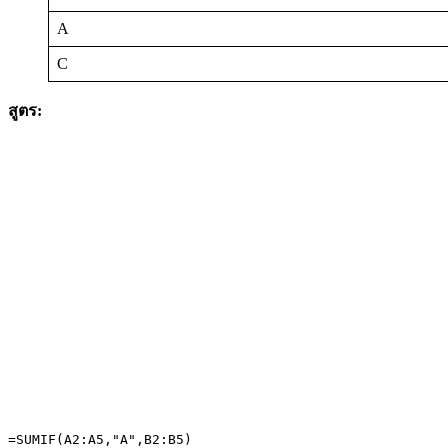
A
C
สูตร:
=SUMIF(A2:A5,"A",B2:B5)