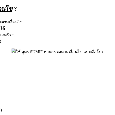
อนไข
?
มตามเงื่อนไข
ได้
ปเดตรัว ๆ
ร
”)