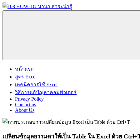
Skip
to
content
108
นานา
HOW
สาระ
TO
น่า
นานา
รู้
สาระ
วิธี
น่า
การ
รู้
Menu
ทำ
หน้าแรก
ความ
สูตร Excel
รู้
เทคนิคการใช้ Excel
เกี่ยว
วิธีการแก้ปัญหาคอมพิวเตอร์
กับ
Privacy Policy
IT
Contact us
About Us
และ
อื่นๆ
อีก
มากมาย
เปลี่ยนข้อมูลธรรมดาให้เป็น Table ใน Excel ด้วย Ctrl+T