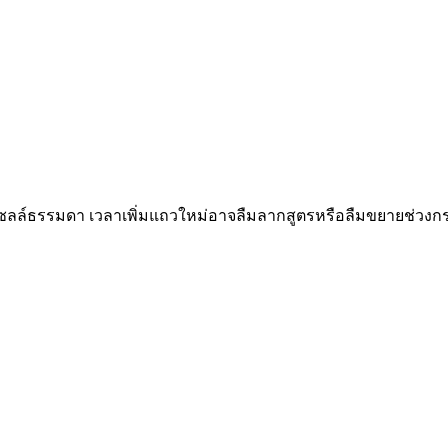
งเซลล์ธรรมดา เวลาเพิ่มแถวใหม่อาจลืมลากสูตรหรือลืมขยายช่วงกร