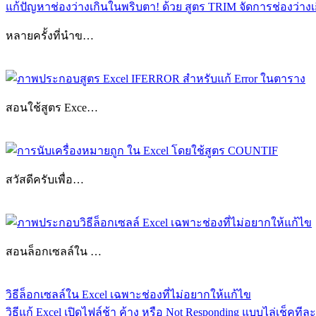
แก้ปัญหาช่องว่างเกินในพริบตา! ด้วย สูตร TRIM จัดการช่องว่าง
หลายครั้งที่นำข…
สอนใช้สูตร Exce…
Ctrl+T
แนะแนว
Excel
Excel
Table
Filter
เรื่อง
Excel
Format
สวัสดีครับเพื่อ…
as
Table
จัด
ตาราง
Excel
เทคนิค
Excel
สอนล็อกเซลล์ใน …
Previous
วิธีล็อกเซลล์ใน Excel เฉพาะช่องที่ไม่อยากให้แก้ไข
Post:
Next
วิธีแก้ Excel เปิดไฟล์ช้า ค้าง หรือ Not Responding แบบไล่เช็คทีละ