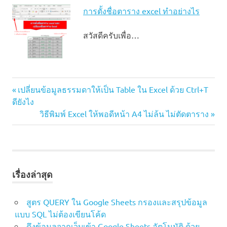
การตั้งชื่อตาราง excel ทำอย่างไร
สวัสดีครับเพื่อ…
Excel Not
Previous
แนะแนว
เปลี่ยนข้อมูลธรรมดาให้เป็น Table ใน Excel ด้วย Ctrl+T
Responding
Post:
ดียังไง
เรื่อง
Excel
Next
วิธีพิมพ์ Excel ให้พอดีหน้า A4 ไม่ล้น ไม่ตัดตาราง
ค้าง
Post:
Excel
ช้า
Excel
เปิด
เรื่องล่าสุด
ไฟล์
ช้า
สูตร QUERY ใน Google Sheets กรองและสรุปข้อมูล
แก้
แบบ SQL ไม่ต้องเขียนโค้ด
ปัญหา
ดึงข้อมูลจากเว็บเข้า Google Sheets อัตโนมัติ ด้วย