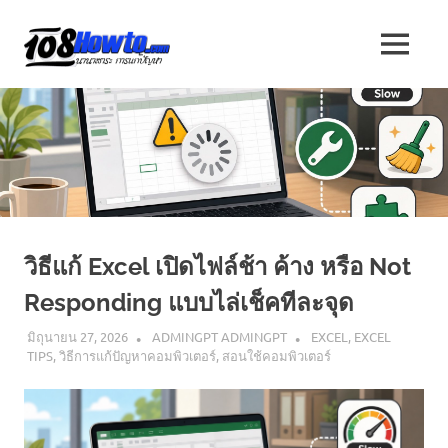
Skip
to
108
MENU
content
นานา
HOW
สาระ
น่า
TO
รู้
วิธี
นานา
การ
ทำ
ความ
สาระ
รู้
วิธีแก้ Excel เปิดไฟล์ช้า ค้าง หรือ Not
เกี่ยว
น่า
กับ
Responding แบบไล่เช็คทีละจุด
IT
รู้
และ
มิถุนายน 27, 2026
ADMINGPT ADMINGPT
EXCEL
,
EXCEL
อื่นๆ
TIPS
,
วิธีการแก้ปัญหาคอมพิวเตอร์
,
สอนใช้คอมพิวเตอร์
อีก
มากมาย