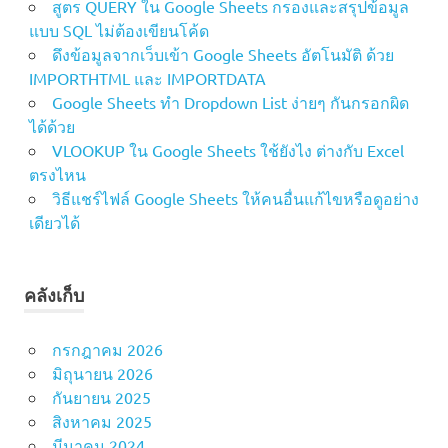
สูตร QUERY ใน Google Sheets กรองและสรุปข้อมูล
ให้เป็น
แบบ SQL ไม่ต้องเขียนโค้ด
บวก
ดึงข้อมูลจากเว็บเข้า Google Sheets อัตโนมัติ ด้วย
เปลี่ยน
IMPORTHTML และ IMPORTDATA
ค่า
Google Sheets ทำ Dropdown List ง่ายๆ กันกรอกผิด
ติดลบ
ได้ด้วย
ให้เป็น
VLOOKUP ใน Google Sheets ใช้ยังไง ต่างกับ Excel
บวก
ตรงไหน
วิธีแชร์ไฟล์ Google Sheets ให้คนอื่นแก้ไขหรือดูอย่าง
เดียวได้
คลังเก็บ
กรกฎาคม 2026
มิถุนายน 2026
กันยายน 2025
สิงหาคม 2025
มีนาคม 2024