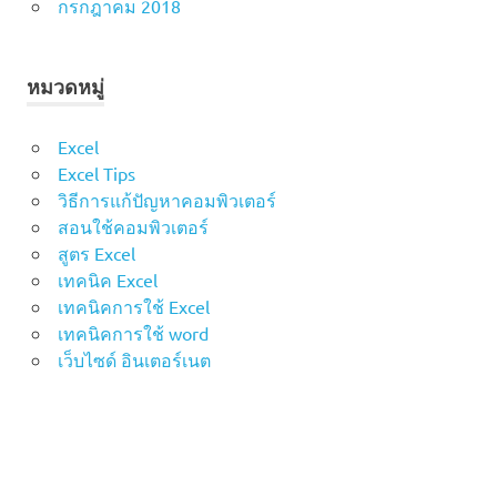
กรกฎาคม 2018
หมวดหมู่
Excel
Excel Tips
วิธีการแก้ปัญหาคอมพิวเตอร์
สอนใช้คอมพิวเตอร์
สูตร Excel
เทคนิค Excel
เทคนิคการใช้ Excel
เทคนิคการใช้ word
เว็บไซด์ อินเตอร์เนต