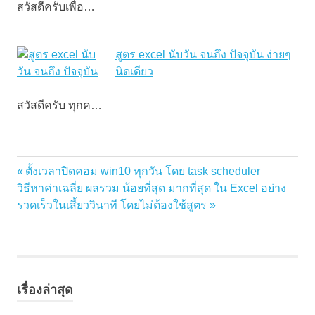
สวัสดีครับเพื่อ…
สูตร excel นับวัน จนถึง ปัจจุบัน ง่ายๆ
นิดเดียว
สวัสดีครับ ทุกค…
การ
Previous
ตั้งเวลาปิดคอม win10 ทุกวัน โดย task scheduler
แนะแนว
ใส่
Next
Post:
วิธีหาค่าเฉลี่ย ผลรวม น้อยที่สุด มากที่สุด ใน Excel อย่าง
วงเล็บ
เรื่อง
Post:
รวดเร็วในเสี้ยววินาที โดยไม่ต้องใช้สูตร
ใน
สูตร
excel
วิธี
การ
เรื่องล่าสุด
ใส่
วงเล็บ