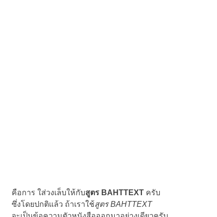
คือการ ใส่วงเล็บให้กับ
สูตร BAHTTEXT
ครับ
ซึ่งโดยปกติแล้ว ถ้าเราใช้
สูตร BAHTTEXT
จะเป็นข้อความตัวหนังสือออกมาอย่างเดียวครับ