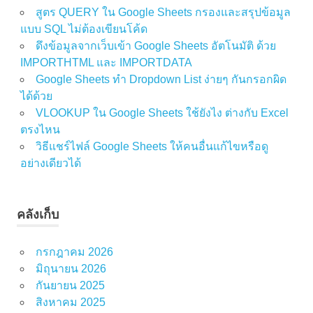
ใน
สูตร QUERY ใน Google Sheets กรองและสรุปข้อมูล
สูตร
แบบ SQL ไม่ต้องเขียนโค้ด
สูตร
ดึงข้อมูลจากเว็บเข้า Google Sheets อัตโนมัติ ด้วย
BAHTTEXT
IMPORTHTML และ IMPORTDATA
สูตร
Google Sheets ทำ Dropdown List ง่ายๆ กันกรอกผิด
ตัวเลข
ได้ด้วย
เป็นตัว
VLOOKUP ใน Google Sheets ใช้ยังไง ต่างกับ Excel
หนังสือ
ตรงไหน
excel
วิธีแชร์ไฟล์ Google Sheets ให้คนอื่นแก้ไขหรือดู
มี
อย่างเดียวได้
วงเล็บ
สูตรบาท
เท็ก
คลังเก็บ
BAHTTEXT
มีวงเล็บ
สูตร
กรกฎาคม 2026
บาท
มิถุนายน 2026
เท็ก มี
กันยายน 2025
วงเล็บ
สิงหาคม 2025