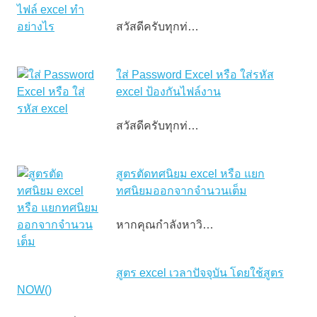
สวัสดีครับทุกท่…
ใส่ Password Excel หรือ ใส่รหัส
excel ป้องกันไฟล์งาน
สวัสดีครับทุกท่…
สูตรตัดทศนิยม excel หรือ แยก
ทศนิยมออกจากจํานวนเต็ม
หากคุณกำลังหาวิ…
สูตร excel เวลาปัจจุบัน โดยใช้สูตร
NOW()