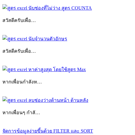
สวัสดีครับเพื่อ…
สวัสดีครับเพื่อ…
จัดการ
แนะแนว
ข้อมูล
เรื่อง
ซ้ำ
หากเพื่อนกำลังห…
ดึง
ค่าที่
ไม่
ซ้ำ
หากเพื่อนๆ กำลั…
Excel
สูตร
Excel
สูตร
Previous
UNIQUE
เทคนิค
จัดการข้อมูลง่ายขึ้นด้วย FILTER และ SORT
Post: