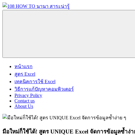
Skip
to
content
108
นานา
HOW
สาระ
TO
น่า
นานา
รู้
สาระ
วิธี
น่า
การ
รู้
Menu
ทำ
หน้าแรก
ความ
สูตร Excel
รู้
เทคนิคการใช้ Excel
เกี่ยว
วิธีการแก้ปัญหาคอมพิวเตอร์
กับ
Privacy Policy
IT
Contact us
About Us
และ
อื่นๆ
อีก
มากมาย
มือใหม่ก็ใช้ได้! สูตร UNIQUE Excel จัดการข้อมูลซ้ำง่า