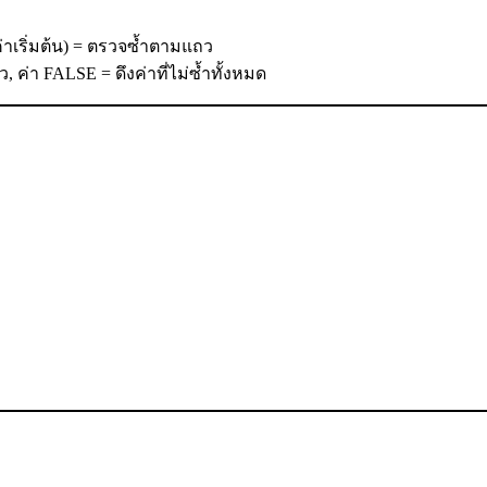
าเริ่มต้น) = ตรวจซ้ำตามแถว
 ค่า FALSE = ดึงค่าที่ไม่ซ้ำทั้งหมด