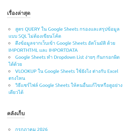
ไง
การ
เรื่องล่าสุด
คำนวณ
ใน
สูตร QUERY ใน Google Sheets กรองและสรุปข้อมูล
Excel
แบบ SQL ไม่ต้องเขียนโค้ด
ผลรวม
ดึงข้อมูลจากเว็บเข้า Google Sheets อัตโนมัติ ด้วย
ตาม
IMPORTHTML และ IMPORTDATA
เงื่อนไข
Google Sheets ทำ Dropdown List ง่ายๆ กันกรอกผิด
ฟังก์ชัน
ได้ด้วย
Excel
VLOOKUP ใน Google Sheets ใช้ยังไง ต่างกับ Excel
สูตร
ตรงไหน
Excel
วิธีแชร์ไฟล์ Google Sheets ให้คนอื่นแก้ไขหรือดูอย่าง
สูตร
เดียวได้
SUMIF
หาผล
รวม
คลังเก็บ
Excel
เทคนิค
กรกฎาคม 2026