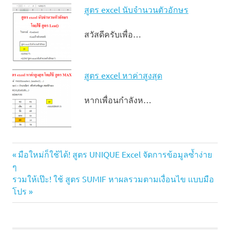
สูตร excel นับจํานวนตัวอักษร
สวัสดีครับเพื่อ…
สูตร excel หาค่าสูงสุด
หากเพื่อนกำลังห…
Excel
Previous
แนะแนว
มือใหม่ก็ใช้ได้! สูตร UNIQUE Excel จัดการข้อมูลซ้ำง่าย
SUMIF
Post:
ๆ
เรื่อง
Excel
Next
รวมให้เป๊ะ! ใช้ สูตร SUMIF หาผลรวมตามเงื่อนไข แบบมือ
มือ
Post:
โปร
อาชีพ
SUMIF
ใช้ยัง