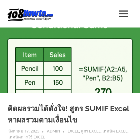
Skip
to
108
MENU
content
นานา
HOW
สาระ
น่า
TO
รู้
วิธี
นานา
การ
ทำ
ความ
สาระ
รู้
เกี่ยว
น่า
กับ
IT
รู้
และ
คิดผลรวมได้ดั่งใจ! สูตร SUMIF Excel
อื่นๆ
อีก
หาผลรวมตามเงื่อนไข
มากมาย
สิงหาคม 17, 2025
ADMIN
EXCEL
,
สูตร EXCEL
,
เทคนิค EXCEL
,
เทคนิคการใช้ EXCEL