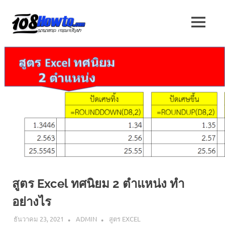
Skip
to
108
MENU
content
นานา
HOW
สาระ
น่า
TO
รู้
วิธี
นานา
การ
ทำ
ความ
สาระ
รู้
เกี่ยว
น่า
กับ
IT
รู้
และ
อื่นๆ
สูตร Excel ทศนิยม 2 ตำแหน่ง ทำ
อีก
มากมาย
อย่างไร
ธันวาคม 23, 2021
ADMIN
สูตร EXCEL