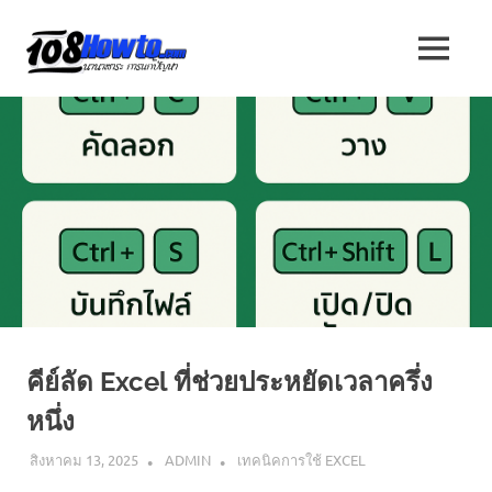
Skip
to
108
MENU
content
นานา
HOW
สาระ
น่า
TO
รู้
วิธี
นานา
การ
ทำ
ความ
สาระ
รู้
เกี่ยว
น่า
กับ
IT
รู้
และ
คีย์ลัด Excel ที่ช่วยประหยัดเวลาครึ่ง
อื่นๆ
อีก
หนึ่ง
มากมาย
สิงหาคม 13, 2025
ADMIN
เทคนิคการใช้ EXCEL