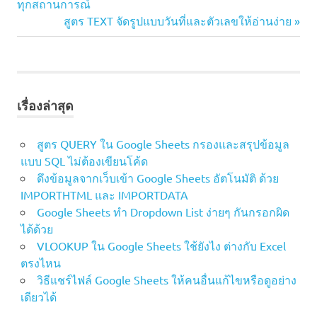
Post:
ทุกสถานการณ์
เรื่อง
คีย์
Next
สูตร TEXT จัดรูปแบบวันที่และตัวเลขให้อ่านง่าย
ลัด
Post:
Excel
คีย์
ลัด
บ่อย
เรื่องล่าสุด
Excel
ปุ่ม
สูตร QUERY ใน Google Sheets กรองและสรุปข้อมูล
ลัด
แบบ SQL ไม่ต้องเขียนโค้ด
Excel
ดึงข้อมูลจากเว็บเข้า Google Sheets อัตโนมัติ ด้วย
เทคนิค
IMPORTHTML และ IMPORTDATA
Excel
Google Sheets ทำ Dropdown List ง่ายๆ กันกรอกผิด
ได้ด้วย
VLOOKUP ใน Google Sheets ใช้ยังไง ต่างกับ Excel
ตรงไหน
วิธีแชร์ไฟล์ Google Sheets ให้คนอื่นแก้ไขหรือดูอย่าง
เดียวได้