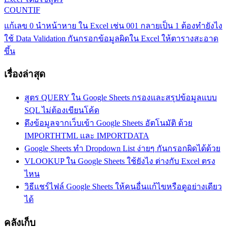
Excel
สูตร
ติด
Previous
แก้เลข 0 นำหน้าหาย ใน Excel เช่น 001 กลายเป็น 1 ต้องทำยังไง
Post:
มา
Next
ใช้ Data Validation กันกรอกข้อมูลผิดใน Excel ให้ตารางสะอาด
Post:
Excel
เทคนิค
ขึ้น
Excel
เรื่องล่าสุด
สูตร QUERY ใน Google Sheets กรองและสรุปข้อมูลแบบ
SQL ไม่ต้องเขียนโค้ด
ดึงข้อมูลจากเว็บเข้า Google Sheets อัตโนมัติ ด้วย
IMPORTHTML และ IMPORTDATA
Google Sheets ทำ Dropdown List ง่ายๆ กันกรอกผิดได้ด้วย
VLOOKUP ใน Google Sheets ใช้ยังไง ต่างกับ Excel ตรง
ไหน
วิธีแชร์ไฟล์ Google Sheets ให้คนอื่นแก้ไขหรือดูอย่างเดียว
ได้
คลังเก็บ