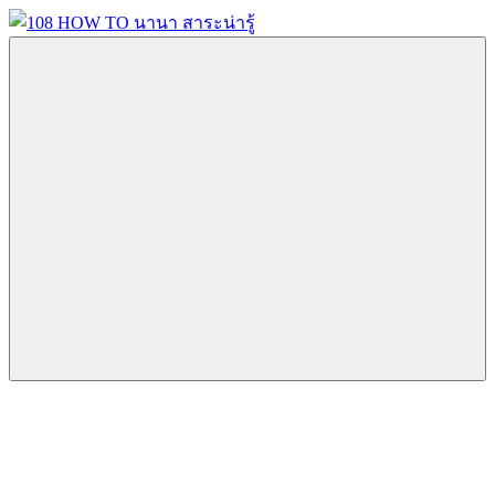
Skip
to
content
108
นานา
HOW
สาระ
TO
น่า
นานา
รู้
สาระ
วิธี
น่า
การ
รู้
Menu
ทำ
ความ
รู้
เกี่ยว
กับ
IT
และ
อื่นๆ
อีก
มากมาย