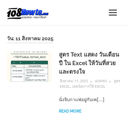
Skip
to
108
MENU
content
นานา
HOW
สาระ
น่า
TO
วัน:
11 สิงหาคม 2025
รู้
วิธี
นานา
การ
สูตร Text แสดง วันเดือน
ทำ
ปี ใน Excel ให้วันที่สวย
ความ
สาระ
รู้
และตรงใจ
เกี่ยว
น่า
สิงหาคม 11, 2025
ADMIN
สูตร
กับ
EXCEL
,
เทคนิคการใช้ EXCEL
IT
รู้
และ
นั่งจิบกาแฟอยู่กับเพ[…]
อื่นๆ
อีก
มากมาย
READ MORE