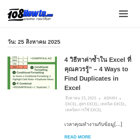
Skip
to
108
MENU
content
นานา
HOW
สาระ
น่า
TO
วัน:
25 สิงหาคม 2025
รู้
วิธี
การ
นานา
4 วิธีหาค่าซ้ำใน Excel ที่
ทำ
คุณควรรู้” – 4 Ways to
ความ
สาระ
รู้
Find Duplicates in
เกี่ยว
น่า
Excel
กับ
IT
สิงหาคม 25, 2025
ADMIN
รู้
และ
EXCEL
,
สูตร EXCEL
,
เทคนิค EXCEL
,
อื่นๆ
เทคนิคการใช้ EXCEL
อีก
มากมาย
เวลาคุณทำงานกับข้อมู[…]
READ MORE