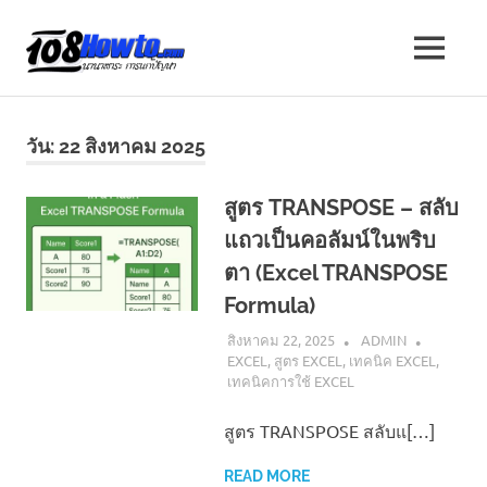
Skip
to
108
MENU
content
นานา
HOW
สาระ
น่า
TO
วัน:
22 สิงหาคม 2025
รู้
วิธี
นานา
การ
สูตร TRANSPOSE – สลับ
ทำ
แถวเป็นคอลัมน์ในพริบ
ความ
สาระ
รู้
ตา (Excel TRANSPOSE
เกี่ยว
น่า
Formula)
กับ
IT
สิงหาคม 22, 2025
ADMIN
รู้
และ
EXCEL
,
สูตร EXCEL
,
เทคนิค EXCEL
,
อื่นๆ
เทคนิคการใช้ EXCEL
อีก
มากมาย
สูตร TRANSPOSE สลับแ[…]
READ MORE